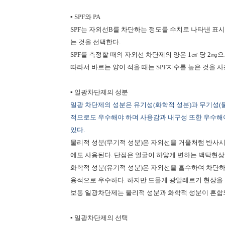
▪
SPF
와
PA
SPF
는 자외선
B
를 차단하는 정도를 수치로 나타낸 표
는 것을 선택한다
.
SPF
를 측정할 때의 자외선 차단제의 양은
1
㎠ 당
2
㎎으
따라서 바르는 양이 적을 때는
SPF
지수를 높은 것을 사
▪ 일광차단제의 성분
일광 차단제의 성분은 유기성
(
화학적 성분
)
과 무기성
(
적으로도 우수해야 하며 사용감과 내구성 또한 우수해
있다
.
물리적 성분
(
무기적 성분
)
은 자외선을 거울처럼 반사
에도 사용된다
.
단점은 얼굴이 하얗게 변하는 백탁현상
화학적 성분
(
유기적 성분
)
은 자외선을 흡수하여 차단하
용적으로 우수하다
.
하지만 드물게 광알레르기 현상을
보통 일광차단제는 물리적 성분과 화학적 성분이 혼합
▪ 일광차단제의 선택