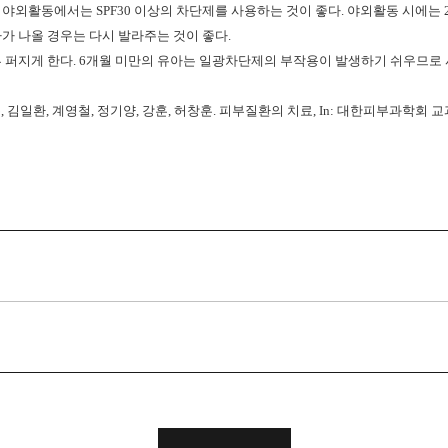
고 야외활동에서는
SPF30
이상의 차단제를 사용하는 것이 좋다
.
야외활동 시에는
가 나올 경우는 다시 발라주는 것이 좋다
.
루 퍼지게 한다
. 6
개월 미만의 유아는 일광차단제의 부작용이 발생하기 쉬우므로 
준
,
김일환
,
계영철
,
정기양
,
강훈
,
허창훈
.
피부질환의 치료
, In:
대한피부과학회 교