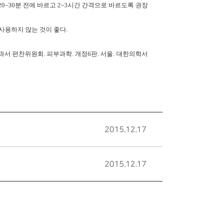
20~30
분 전에 바르고
2~3
시간 간격으로 바르도록 권장
사용하지 않는 것이 좋다
.
과서 편찬위원회
.
피부과학
.
개정
6
판
.
서울
:
대한의학서
2015.12.17
2015.12.17