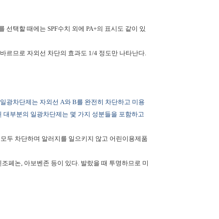
를 선택할 때에는
SPF
수치 외에
PA+
의 표시도 같이 있
 바르므로 자외선 차단의 효과도
1/4
정도만 나타난다
.
 일광차단제는 자외선
A
와
B
를 완전히 차단하고 미용
된 대부분의 일광차단제는 몇 가지 성분들을 포함하고
 모두 차단하며 알러지를 일으키지 않고 어린이용제품
벤조페논
,
아보벤존 등이 있다
.
발랐을 때 투명하므로 미