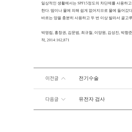
일상적인 생활에서는
SPF15
정도의 차단제를 사용하
한다
.
땀이나 물에 의해 쉽게 없어지므로 물에 들어갔다
바르는 양을 충분히 사용하고 두 번 이상 발라서 골고
박영립
,
홍창권
,
김문범
,
최규철
,
이양원
,
김성진
,
박향
적
, 2014:162,871
전기수술
이전글
유전자 검사
다음글