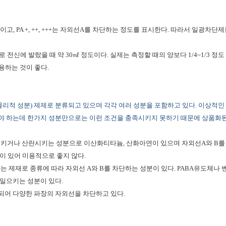
시이고
, PA +, ++, +++
는 자외선
A
를 차단하는 정도를 표시한다
.
따라서 일광차단제
로 전신에 발랐을 때 약
30
㎖ 정도이다
.
실제는 측정할 때의 양보다
1/4~1/3
정도
용하는 것이 좋다
.
물리적 성분
)
제제로 분류되고 있으며 각각 여러 성분을 포함하고 있다
.
이상적인
야 하는데 한가지 성분만으로는 이런 조건을 충족시키지 못하기 때문에 상품화
시키거나 산란시키는 성분으로 이산화티타늄
,
산화아연이 있으며 자외선
A
와
B
를
이 있어 미용적으로 좋지 않다
.
는 제재로 종류에 따라 자외선
A
와
B
를 차단하는 성분이 있다
. PABA
유도체나 
 일으키는 성분이 있다
.
되어 다양한 파장의 자외선을 차단하고 있다
.