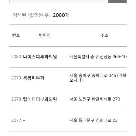
- 검색된 병/의원 수 :
2080
개
번호
병원명
주소
2080
나이스피부과의원
서울특별시 중구 신당동 366-109
서울 송파구 송파대로 345 (가락동, 
2079
봄봄피부과
오시티)
2078
탑메디피부과의원
서울 노원구 한글비석로 270
2077
-
서울 동대문구 경희대로 23