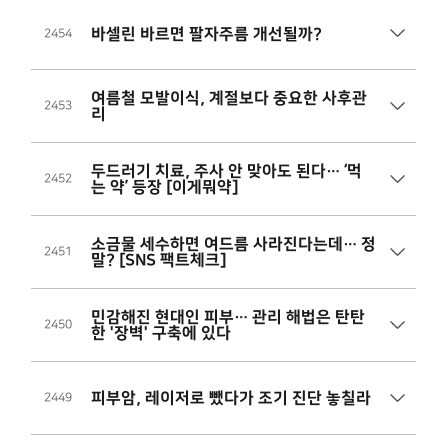
바셀린 바르면 팔자주름 개선될까?
2454
여름철 모발이식, 계절보다 중요한 사후관
2453
리
두드러기 치료, 주사 안 맞아도 된다… ‘먹
2452
는 약’ 등장 [이게뭐약]
소금물 세수하면 여드름 사라진다는데… 정
2451
말? [SNS 팩트체크]
민감해진 현대인 피부… 관리 해법은 탄탄
2450
한 '장벽' 구축에 있다
피부암, 레이저로 뺐다가 조기 진단 놓칠라
2449