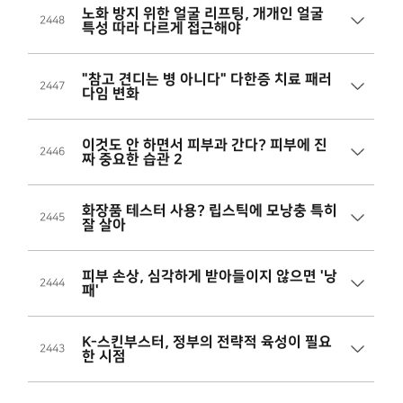
노화 방지 위한 얼굴 리프팅, 개개인 얼굴
2448
특성 따라 다르게 접근해야
"참고 견디는 병 아니다" 다한증 치료 패러
2447
다임 변화
이것도 안 하면서 피부과 간다? 피부에 진
2446
짜 중요한 습관 2
화장품 테스터 사용? 립스틱에 모낭충 특히
2445
잘 살아
피부 손상, 심각하게 받아들이지 않으면 '낭
2444
패'
K-스킨부스터, 정부의 전략적 육성이 필요
2443
한 시점