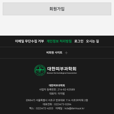
회원가입
이메일 무단수집 거부
개인정보 처리방침
로그인
오시는 길
비회원 사이트
대한피부과학회
사업자 등록번호: 214-82-63589
대표자: 이지범
(06647) 서울특별시 서초구 반포대로 114 서초SR타워 2층
대표전화 : 02)3473-0284
팩스 : 02)3472-4203 이메일 : kda@derma.or.kr