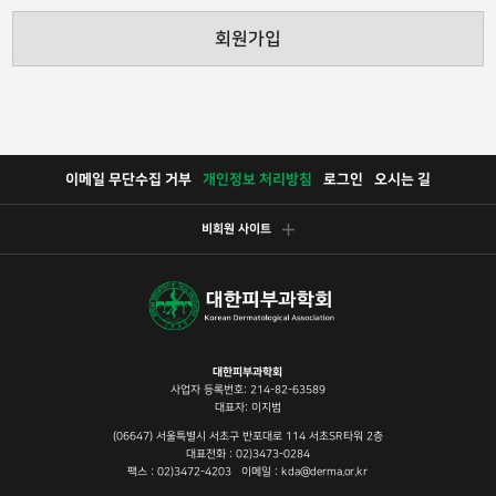
회원가입
이메일 무단수집 거부
개인정보 처리방침
로그인
오시는 길
비회원 사이트
대한피부과학회
사업자 등록번호: 214-82-63589
대표자: 이지범
(06647) 서울특별시 서초구 반포대로 114 서초SR타워 2층
대표전화 : 02)3473-0284
팩스 : 02)3472-4203 이메일 : kda@derma.or.kr