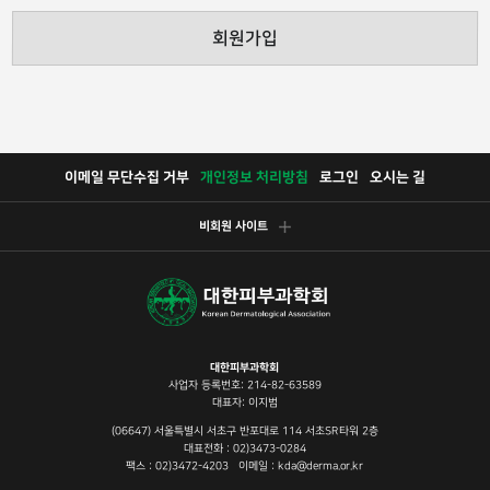
회원가입
이메일 무단수집 거부
개인정보 처리방침
로그인
오시는 길
비회원 사이트
대한피부과학회
사업자 등록번호: 214-82-63589
대표자: 이지범
(06647) 서울특별시 서초구 반포대로 114 서초SR타워 2층
대표전화 : 02)3473-0284
팩스 : 02)3472-4203 이메일 : kda@derma.or.kr