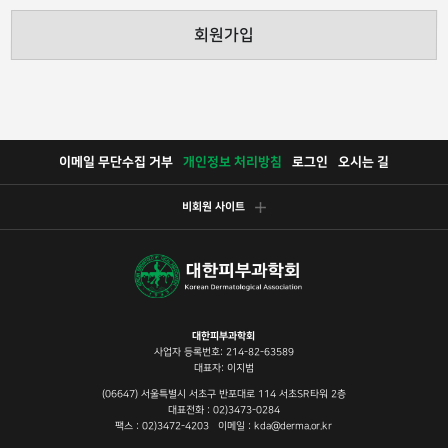
회원가입
이메일 무단수집 거부
개인정보 처리방침
로그인
오시는 길
비회원 사이트
대한피부과학회
사업자 등록번호: 214-82-63589
대표자: 이지범
(06647) 서울특별시 서초구 반포대로 114 서초SR타워 2층
대표전화 : 02)3473-0284
팩스 : 02)3472-4203 이메일 : kda@derma.or.kr