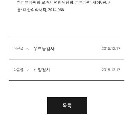
한피부과학회 교과서 편찬위원회
.
피부과학
.
개정
6
판
.
서
울
:
대한의학서적
, 2014:968
우드등검사
이전글
2015.12.17
배양검사
다음글
2015.12.17
목록