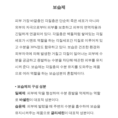
보습제
피부 가장 바깥층인 각질층은 단순히 죽은 세포가 아니라
외부의 자극으로부터 피부를 보호하고 피부의 면역작용과
긴밀하게 연결되어 있다
.
각질층은 벽돌처럼 쌓여있는 각질
세포가 시멘트 역할을 하는 각질세포간 지질로 이루어져 있
고 수분을
30%
정도 함유하고 있다
.
보습은 건조한 환경와
외부자극에 의해 발생한 거칠고 각질이 일어나는 피부에 수
분을 공금하고 증발하는 수분을 차단해 매끈한 피부를 유지
시켜 준다
.
보습제는 각질층의 수분 유지를 도와주는 제품
으로 여러 역할을 하는 보습성분의 혼합제이다
.
▪ 보습제의 구성 성분
밀폐제
:
피부에 막을 형성하여 수분 증발을 억제하는 역할
로
바셀린
이 대표적 성분이다
.
습윤제
:
피부에 발랐을 때 주변의 수분을 흡수하여 보습을
유지시켜주는 제품으로
글리세린
이 대표적 성분이다
.