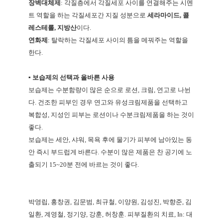
장벽대체제
:
각질층에서 각질세포 사이를 연결해주는 시멘
트 역할을 하는 각질세포간 지질 성분으로
세라마이드
,
콜
레스테롤
,
지방산
이다
.
연화제
:
탈락하는 각질세포 사이의 틈을 메꿔주는 역할을
한다
.
▪ 보습제의 선택과 올바른 사용
보습제는 수분함량이 많은 순으로 로션
,
크림
,
연고로 나뉜
다
.
건조한 피부인 경우 연고와 유성크림제품을 선택하고
복합성
,
지성인 피부는 로션이나 수분크림제품을 하는 것이
좋다
.
보습제는 세안
,
샤워
,
목욕 후에 물기가 피부에 남아있는 동
안 즉시 부드럽게 바른다
.
수분이 많은 제품은 찬 공기에 노
출되기
15~20
분 전에 바르는 것이 좋다
.
박영립
,
홍창권
,
김문범
,
최규철
,
이양원
,
김성진
,
박향준
,
김
일환
,
계영철
,
정기양
,
강훈
,
허창훈
.
피부질환의 치료
, In:
대